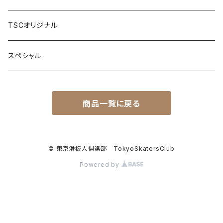
Waterbone
パーツ
TSCオリジナル
LANDYACHTZ
デッキ
ツール
スペシャル
ALVA
トラック
サーフアダプター
商品一覧に戻る
Penny skateboard
ウィール
ベアリング
© 東京滑板人倶楽部 TokyoSkatersClub
Powered by