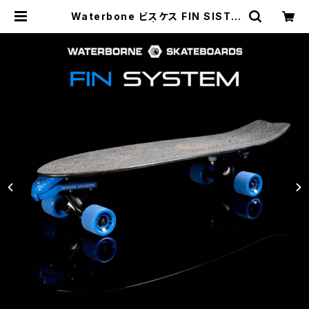
Waterbone ビスケス FIN SISTE
M コンプリート | 東京滑板人倶楽
部 TokyoSkatersClub