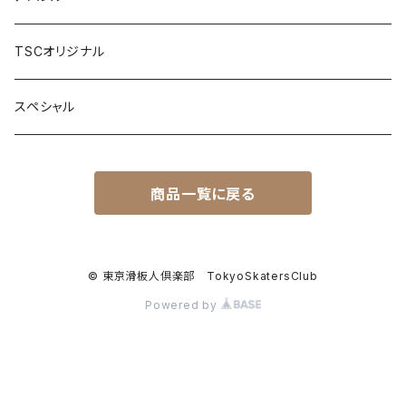
Waterbone
パーツ
TSCオリジナル
LANDYACHTZ
デッキ
ツール
スペシャル
ALVA
トラック
サーフアダプター
商品一覧に戻る
Penny skateboard
ウィール
ベアリング
© 東京滑板人倶楽部 TokyoSkatersClub
Powered by