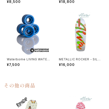
¥8,500
¥18,800
Waterborne LIVING WATER
METALLIC ROCKER - SILVE
SURFSKATE WHEELS サーフ
R
¥7,500
¥16,000
スケートウィール
その他の商品