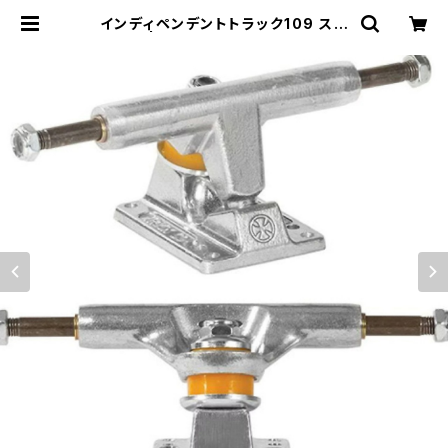
インディペンデントトラック109 ステ
ージ11 | 東京滑板人倶楽部 Tokyo
SkatersClub