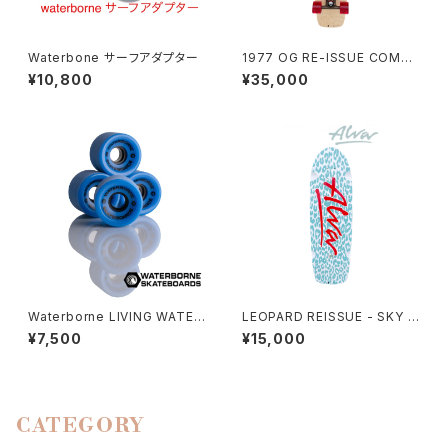
Waterbone サーフアダプター
1977 OG RE-ISSUE COMPL
ETE
¥10,800
¥35,000
Waterborne LIVING WATER
LEOPARD REISSUE - SKY B
SURFSKATE WHEELS サーフ
LUE & WHITE
¥7,500
¥15,000
スケートウィール
CATEGORY