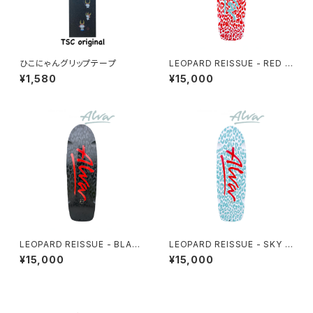
ひこにゃんグリップテープ
LEOPARD REISSUE - RED &
WHITE
¥1,580
¥15,000
LEOPARD REISSUE - BLAC
LEOPARD REISSUE - SKY B
K & RED
LUE & WHITE
¥15,000
¥15,000