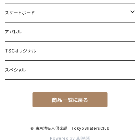
スケートボード
コンプリート
アパレル
Waterbone
パーツ
TSCオリジナル
LANDYACHTZ
デッキ
ツール
スペシャル
ALVA
トラック
サーフアダプター
商品一覧に戻る
Penny skateboard
ウィール
ベアリング
© 東京滑板人倶楽部 TokyoSkatersClub
Powered by