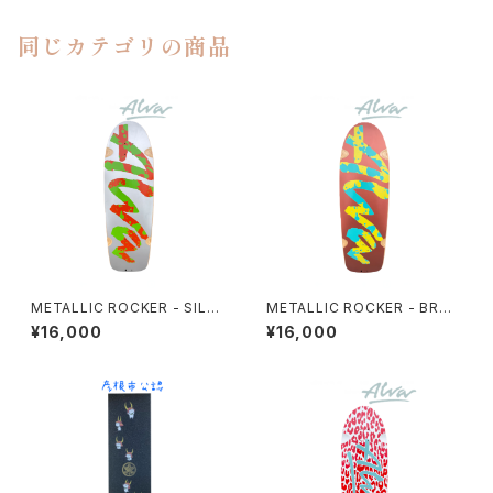
同じカテゴリの商品
METALLIC ROCKER - SILVE
METALLIC ROCKER - BRON
R
ZE
¥16,000
¥16,000