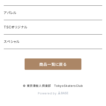
コンプリート
アパレル
Waterbone
パーツ
TSCオリジナル
LANDYACHTZ
デッキ
ツール
スペシャル
ALVA
トラック
サーフアダプター
商品一覧に戻る
Penny skateboard
ウィール
ベアリング
© 東京滑板人倶楽部 TokyoSkatersClub
Powered by